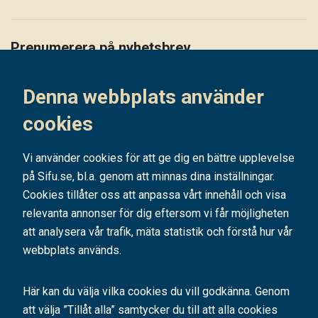
Prenumerera på nyhetsbrev
Håll dig uppdaterad på det senaste i vårt nyhetsbrev
Denna webbplats använder
Prenumerera
cookies
Vi använder cookies för att ge dig en bättre upplevelse
på Sifu.se, bl.a. genom att minnas dina inställningar.
Cookies tillåter oss att anpassa vårt innehåll och visa
relevanta annonser för dig eftersom vi får möjligheten
att analysera vår trafik, mäta statistik och förstå hur vår
webbplats används.
Här kan du välja vilka cookies du vill godkänna. Genom
att välja ”Tillåt alla” samtycker du till att alla cookies
SIFU är ett av Sveriges ledande utbildningsföretag. Med hundratals kurser