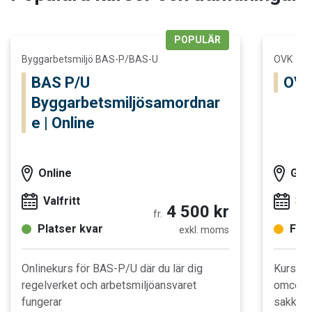
POPULÄR
Läs mer och boka BAS P/U Byggarbetsmiljösamordnare | Onli
Läs mer oc
Byggarbetsmiljö BAS-P/BAS-U
OVK
BAS P/U
OVK 
Byggarbetsmiljösamordnar
e | Online
Online
Göt
Valfritt
3 
4 500 kr
fr.
Platser kvar
Fåta
exkl. moms
Onlinekurs för BAS-P/U där du lär dig
Kurs för
regelverket och arbetsmiljöansvaret
omcerti
fungerar
sakkunn