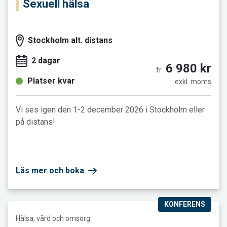
Sexuell hälsa
Stockholm alt. distans
2 dagar
6 980 kr
fr.
Platser kvar
exkl. moms
Vi ses igen den 1-2 december 2026 i Stockholm eller
på distans!
Läs mer och boka
KONFERENS
Läs mer och boka Socialtjänstens stöd till barn, unga och famil
Hälsa, vård och omsorg