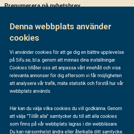
Prenumerera på nyhetsbrev
Håll dig uppdaterad på det senaste i vårt nyhetsbrev
Denna webbplats använder
Prenumerera
cookies
Vi använder cookies för att ge dig en bättre upplevelse
på Sifu.se, bl.a. genom att minnas dina inställningar.
Cookies tillåter oss att anpassa vårt innehåll och visa
relevanta annonser för dig eftersom vi får möjligheten
att analysera vår trafik, mäta statistik och förstå hur vår
webbplats används.
Här kan du välja vilka cookies du vill godkänna. Genom
att välja ”Tillåt alla” samtycker du till att alla cookies
SIFU är ett av Sveriges ledande utbildningsföretag. Med hundratals kurser
som finns på vår webbplats lagras i din webbläsare.
och konferenser bidrar vi årligen till tusentals personers
kompetensutveckling.
Du kan närsomhelst ändra eller återkalla ditt samtycke.