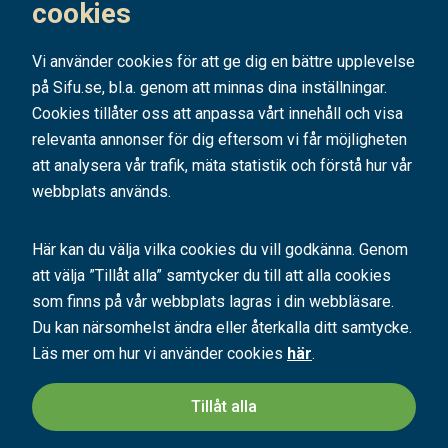
Prenumerera
cookies
Vi använder cookies för att ge dig en bättre upplevelse
på Sifu.se, bl.a. genom att minnas dina inställningar.
Cookies tillåter oss att anpassa vårt innehåll och visa
relevanta annonser för dig eftersom vi får möjligheten
att analysera vår trafik, mäta statistik och förstå hur vår
webbplats används.
Här kan du välja vilka cookies du vill godkänna. Genom
att välja ”Tillåt alla” samtycker du till att alla cookies
SIFU är ett av Sveriges ledande utbildningsföretag. Med hundratals kurser
som finns på vår webbplats lagras i din webbläsare.
och konferenser bidrar vi årligen till tusentals personers
kompetensutveckling.
Du kan närsomhelst ändra eller återkalla ditt samtycke.
Läs mer om hur vi använder cookies
här
.
En bra utbildning håller vad den lovar - vi har
98% nöjda kunder
. Hos oss
kan du välja mellan
företagsanpassade
kurser
,
konferenser samt interaktiva
Tillåt alla
onlineutbildningar, distanskurser, certifierings- och diplomkurser
. Vi ger
dig värdefulla kunskaper och erfarenheter så att du och din organisation