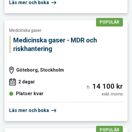
Läs mer och boka
POPULÄR
Läs mer och boka Medicinska gaser - MDR och riskhantering
Medicinska gaser
Medicinska gaser - MDR och
riskhantering
Göteborg, Stockholm
2 dagar
14 100 kr
fr.
Platser kvar
exkl. moms
Läs mer och boka
POPULÄR
Läs mer och boka Tekniska specialgaser