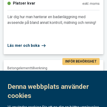
Platser kvar
exkl. moms
Lär dig hur man hanterar en badanläggning med
avseende på bland annat kontroll, mätning och rening!
Läs mer och boka
INFÖR BEHÖRIGHET
Läs mer och boka Betongelementtillverkning klass I-E
Betongelementtillverkning
Betongelementtillverkning klass I-E
Denna webbplats använder
Göteborg, Solna, Stockholm
cookies
10 dagar
31 900 kr