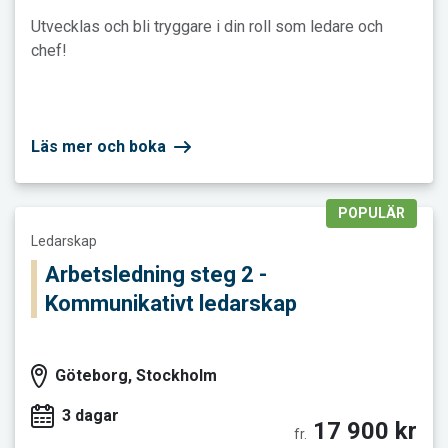
Utvecklas och bli tryggare i din roll som ledare och
chef!
Läs mer och boka
POPULÄR
Läs mer och boka Arbetsledning steg 2 - Kommunikativt leda
Ledarskap
Arbetsledning steg 2 -
Kommunikativt ledarskap
Göteborg, Stockholm
3 dagar
17 900 kr
fr.