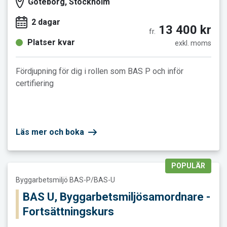
Göteborg, Stockholm
2 dagar
13 400 kr
fr.
Platser kvar
exkl. moms
Fördjupning för dig i rollen som BAS P och inför
certifiering
Läs mer och boka
POPULÄR
Läs mer och boka BAS U, Byggarbetsmiljösamordnare - Fortsä
Byggarbetsmiljö BAS-P/BAS-U
BAS U, Byggarbetsmiljösamordnare -
Fortsättningskurs