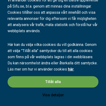
Vi använder cookies för att ge dig en bättre upplevelse
fr.
Fåtal platser
exkl. moms
på Sifu.se, bl.a. genom att minnas dina inställningar.
Cookies tillåter oss att anpassa vårt innehåll och visa
relevanta annonser för dig eftersom vi får möjligheten
Utbildningen ger behörighet att leda och övervaka
tillverkning av betongelement i utförandeklass 1.
att analysera vår trafik, mäta statistik och förstå hur vår
webbplats används.
Här kan du välja vilka cookies du vill godkänna. Genom
Läs mer och boka
att välja ”Tillåt alla” samtycker du till att alla cookies
som finns på vår webbplats lagras i din webbläsare.
Du kan närsomhelst ändra eller återkalla ditt samtycke.
INFÖR BEHÖRIGHET
Läs mer och boka Betongelementtillverkning klass II-E
Läs mer om hur vi använder cookies
här
.
Betongelementtillverkning
Betongelementtillverkning klass II-E
Tillåt alla
Göteborg, Stockholm
Visa detaljer
10 dagar