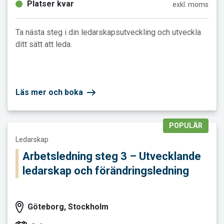
Platser kvar
exkl. moms
Ta nästa steg i din ledarskapsutveckling och utveckla
ditt sätt att leda.
Läs mer och boka
POPULÄR
Läs mer och boka Arbetsledning steg 3 – Utvecklande ledarsk
Ledarskap
Arbetsledning steg 3 – Utvecklande
ledarskap och förändringsledning
Göteborg, Stockholm