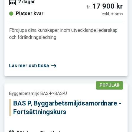
2 dagar
17 900 kr
fr.
Platser kvar
exkl. moms
Fördjupa dina kunskaper inom utvecklande ledarskap
och förändringsledning
Läs mer och boka
POPULÄR
Läs mer och boka BAS P, Byggarbetsmiljösamordnare - Fortsä
Byggarbetsmiljö BAS-P/BAS-U
BAS P, Byggarbetsmiljösamordnare -
Fortsättningskurs