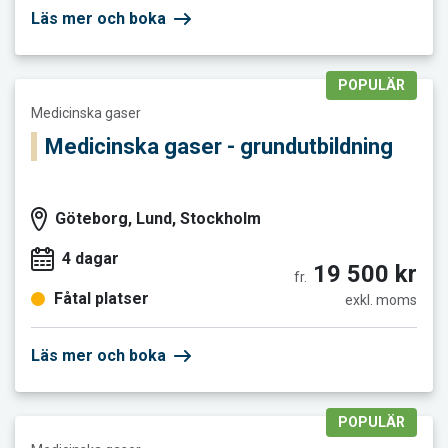
Läs mer och boka
POPULÄR
Läs mer och boka Medicinska gaser - grundutbildning
Medicinska gaser
Medicinska gaser - grundutbildning
Göteborg, Lund, Stockholm
4 dagar
19 500 kr
fr.
Fåtal platser
exkl. moms
Läs mer och boka
POPULÄR
Läs mer och boka Medicinska gaser - MDR och riskhantering