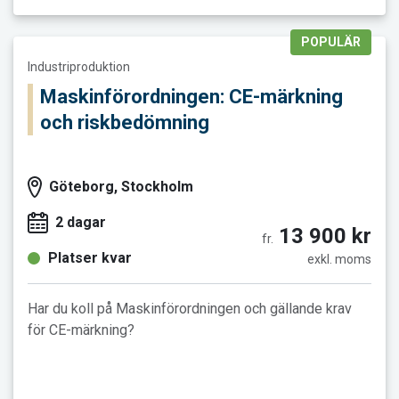
POPULÄR
Läs mer och boka Maskinförordningen: CE-märkning och risk
Industriproduktion
Maskinförordningen: CE-märkning
och riskbedömning
Göteborg, Stockholm
2 dagar
13 900 kr
fr.
Platser kvar
exkl. moms
Har du koll på Maskinförordningen och gällande krav
för CE-märkning?