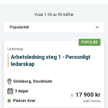
Visar 1-36 av 95 träffar
POPULÄR
Läs mer och boka Arbetsledning steg 1 - Personligt ledarska
Ledarskap
Arbetsledning steg 1 - Personligt
ledarskap
Göteborg, Stockholm
3 dagar
17 900 kr
fr.
Platser kvar
exkl. moms