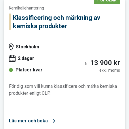
POPULÄR
Läs mer och boka Klassificering och märkning av kemiska pro
Kemikaliehantering
Klassificering och märkning av
kemiska produkter
Stockholm
2 dagar
13 900 kr
fr.
Platser kvar
exkl. moms
För dig som vill kunna klassificera och märka kemiska
produkter enligt CLP.
Läs mer och boka