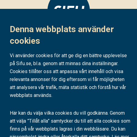
Denna webbplats använder
cookies
SIFU är ett av Sveriges ledande utbildningsföretag. Med hundratals kurser
och konferenser bidrar vi årligen till tusentals personers
Vi använder cookies för att ge dig en bättre upplevelse
kompetensutveckling.
på Sifu.se, bl.a. genom att minnas dina inställningar.
En bra utbildning håller vad den lovar - vi har
98% nöjda kunder
. Hos oss
Cookies tillåter oss att anpassa vårt innehåll och visa
kan du välja mellan
företagsanpassade
relevanta annonser för dig eftersom vi får möjligheten
kurser
,
konferenser samt interaktiva
onlineutbildningar, distanskurser, certifierings- och diplomkurser
. Vi ger
att analysera vår trafik, mäta statistik och förstå hur vår
dig värdefulla kunskaper och erfarenheter så att du och din organisation
webbplats används.
tryggt kan möta omvärldens krav på utveckling och förändring.
Här kan du välja vilka cookies du vill godkänna. Genom
att välja ”Tillåt alla” samtycker du till att alla cookies som
finns på vår webbplats lagras i din webbläsare. Du kan
närsomhelst ändra eller återkalla ditt samtycke. Läs mer