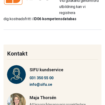
Vid godkänd genomförd
utbildning kan vi
registrera
dig kostnadsfritt i
ID06 kompetensdatabas
Kontakt
SIFU kundservice
031 350 55 00
info@sifu.se
Maja Thorsén
Affärsområdesansvarig projektledare