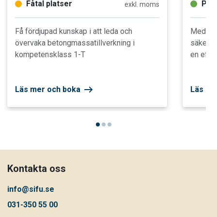
Fåtal platser
Plat
exkl. moms
Få fördjupad kunskap i att leda och
Med utb
övervaka betongmassatillverkning i
säkerst
kompetensklass 1-T
en effek
Läs mer och boka
Läs me
Kontakta oss
info@sifu.se
031-350 55 00