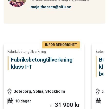
maja.thorsen@sifu.se
INFÖR BEHÖRIGHET
Läs mer och boka Fabriksbetongtillverkning klass I-T
Läs mer o
Fabriksbetongtillverkning
Betongel
Fabriksbetongtillverkning
Bet
klass I-T
klas
bet
Göteborg, Solna, Stockholm
Göt
10 dagar
2 
31 900 kr
fr.