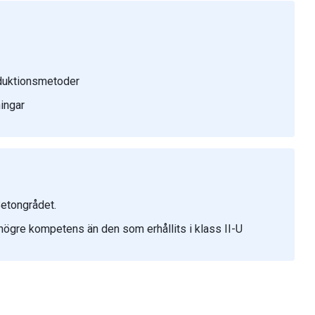
oduktionsmetoder
ingar
Betongrådet.
ögre kompetens än den som erhållits i klass II-U