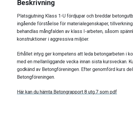
Beskrivning
Platsgjutning Klass 1-U fördjupar och breddar betongutbi
ingående förståelse för materialegenskaper, tillverknin
behandlas mångfalden av klass I-arbeten, såsom spänn
konstruktioner i aggressiva miljöer.
Erhållet intyg ger kompetens att leda betongarbeten i k
med en mellanli
ggande vecka innan sista kursveckan. Ku
godkänd av Betongföreningen. Efter genomförd kurs del
Betongföreningen.
Här kan du hämta Betongrapport 8 utg.7 som pdf