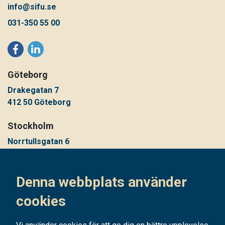
info@sifu.se
031-350 55 00
Göteborg
Drakegatan 7
412 50 Göteborg
Stockholm
Norrtullsgatan 6
113 29 Stockholm
Denna webbplats använder
Snabblänkar
cookies
Utbildningar