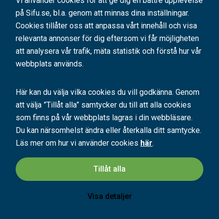
Vi använder cookies för att ge dig en bättre upplevelse
Aktuellt
på Sifu.se, bl.a. genom att minnas dina inställningar.
Om SIFU
Cookies tillåter oss att anpassa vårt innehåll och visa
relevanta annonser för dig eftersom vi får möjligheten
Samarbeten
att analysera vår trafik, mäta statistik och förstå hur vår
Allmänna villkor
webbplats används.
Integritetspolicy
Logga in till onlinekurs
Här kan du välja vilka cookies du vill godkänna. Genom
Utbildningsbevis
att välja ”Tillåt alla” samtycker du till att alla cookies
som finns på vår webbplats lagras i din webbläsare.
Du kan närsomhelst ändra eller återkalla ditt samtycke.
Prenumerera på nyhetsbrev
Läs mer om hur vi använder cookies
här
.
Håll dig uppdaterad på det senaste i vårt nyhetsbrev
Tillåt alla
Prenumerera
Visa detaljer