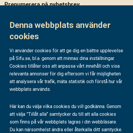
Prenumerera på nyhetsbrev
Håll dig uppdaterad på det senaste i vårt nyhetsbrev
Denna webbplats använder
Prenumerera
cookies
Vi använder cookies för att ge dig en bättre upplevelse
på Sifu.se, bl.a. genom att minnas dina inställningar.
Cookies tillåter oss att anpassa vårt innehåll och visa
relevanta annonser för dig eftersom vi får möjligheten
att analysera vår trafik, mäta statistik och förstå hur vår
webbplats används.
Här kan du välja vilka cookies du vill godkänna. Genom
att välja ”Tillåt alla” samtycker du till att alla cookies
SIFU är ett av Sveriges ledande utbildningsföretag. Med hundratals kurser
och konferenser bidrar vi årligen till tusentals personers
som finns på vår webbplats lagras i din webbläsare.
kompetensutveckling.
Du kan närsomhelst ändra eller återkalla ditt samtycke.