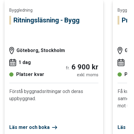
Läs mer och boka Ritningsläsning - Bygg
Läs mer o
Byggledning
Byggled
Ritningsläsning - Bygg
Pro
Göteborg, Stockholm
Göt
1 dag
2 
6 900 kr
fr.
Platser kvar
Plat
exkl. moms
Förstå byggnadsritningar och deras
Få kunsk
uppbyggnad.
samordn
mot upp
Läs mer och boka
Läs me