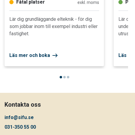
Fåtal platser
Plat
exkl. moms
Lär dig grundläggande elteknik - för dig
Lär dig
som jobbar inom till exempel industri eller
underhå
fastighet.
utrustni
Läs mer och boka
Läs me
Kontakta oss
info@sifu.se
031-350 55 00