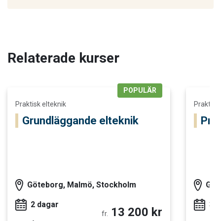
Relaterade kurser
POPULÄR
Läs mer och boka Grundläggande elteknik
Läs mer oc
Praktisk elteknik
Praktisk 
Grundläggande elteknik
Prak
Göteborg, Malmö, Stockholm
Göt
2 dagar
3 
13 200 kr
fr.