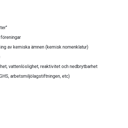
ter"
 föreningar
vning av kemiska ämnen (kemisk nomenklatur)
c
, vattenlöslighet, reaktivitet och nedbrytbarhet
HS, arbetsmiljölagstiftningen, etc)