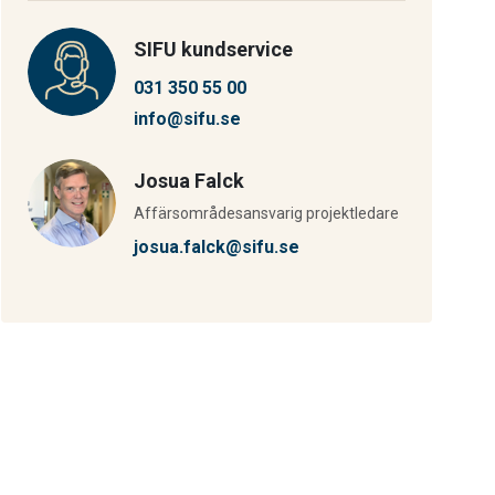
SIFU kundservice
031 350 55 00
info@sifu.se
Josua Falck
Affärsområdesansvarig projektledare
josua.falck@sifu.se