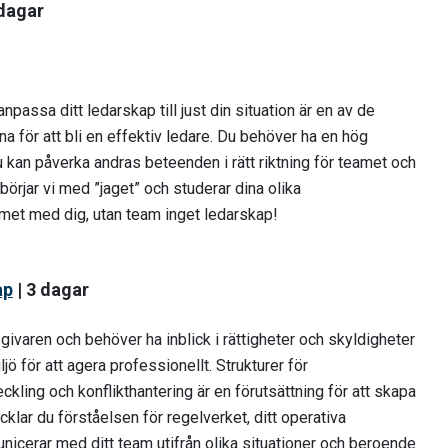
 dagar
anpassa ditt ledarskap till just din situation är en av de
a för att bli en effektiv ledare. Du behöver ha en hög
 kan påverka andras beteenden i rätt riktning för teamet och
börjar vi med ”jaget” och studerar dina olika
amet med dig, utan team inget ledarskap!
ap
| 3 dagar
ivaren och behöver ha inblick i rättigheter och skyldigheter
jö för att agera professionellt. Strukturer för
ckling och konflikthantering är en förutsättning för att skapa
klar du förståelsen för regelverket, ditt operativa
icerar med ditt team utifrån olika situationer och beroende