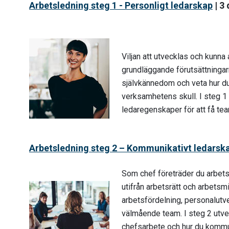
Arbetsledning steg 1 - Personligt ledarskap
| 3
Viljan att utvecklas och kunna 
grundläggande förutsättningarn
självkännedom och veta hur du
verksamhetens skull. I steg 1 
ledaregenskaper för att få te
Arbetsledning steg 2 – Kommunikativt ledarsk
Som chef företräder du arbetsg
utifrån arbetsrätt och arbetsmil
arbetsfördelning, personalutve
välmående team. I steg 2 utvec
chefsarbete och hur du kommun