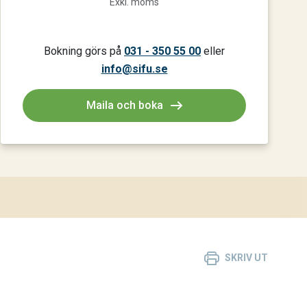
Exkl. moms
Bokning görs på
031 - 350 55 00
eller
info@sifu.se
Maila och boka
SKRIV UT