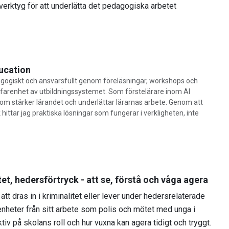
erktyg för att underlätta det pedagogiska arbetet
ucation
dagogiskt och ansvarsfullt genom föreläsningar, workshops och
erfarenhet av utbildningssystemet. Som förstelärare inom AI
om stärker lärandet och underlättar lärarnas arbete. Genom att
ttar jag praktiska lösningar som fungerar i verkligheten, inte
et, hedersförtryck - att se, förstå och våga agera
att dras in i kriminalitet eller lever under hedersrelaterade
nheter från sitt arbete som polis och mötet med unga i
v på skolans roll och hur vuxna kan agera tidigt och tryggt.