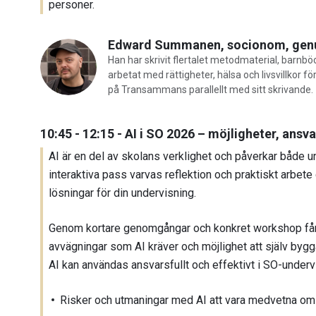
personer.
Edward Summanen, socionom, genusv
Han har skrivit flertalet metodmaterial, barnb
arbetat med rättigheter, hälsa och livsvillkor
på Transammans parallellt med sitt skrivande.
10:45 - 12:15 - AI i SO 2026 – möjligheter, ans
AI är en del av skolans verklighet och påverkar både u
interaktiva pass varvas reflektion och praktiskt arbet
lösningar för din undervisning.
Genom kortare genomgångar och konkret workshop får 
avvägningar som AI kräver och möjlighet att själv byg
AI kan användas ansvarsfullt och effektivt i SO-underv
Risker och utmaningar med AI att vara medvetna om