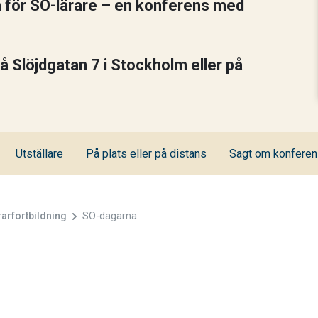
n för SO-lärare – en konferens med
 Slöjdgatan 7 i Stockholm eller på
Utställare
På plats eller på distans
Sagt om konfere
rarfortbildning
SO-dagarna