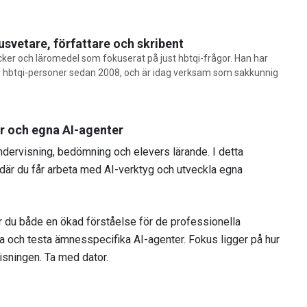
etare, författare och skribent
öcker och läromedel som fokuserat på just hbtqi-frågor. Han har
 för hbtqi-personer sedan 2008, och är idag verksam som sakkunnig
var och egna AI-agenter
ndervisning, bedömning och elevers lärande. I detta
e där du får arbeta med AI-verktyg och utveckla egna
du både en ökad förståelse för de professionella
ga och testa ämnesspecifika AI-agenter. Fokus ligger på hur
isningen. Ta med dator.