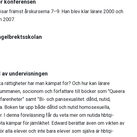
er konferensen
isar främst årskurserna 7–9. Han blev klar lärare 2000 och
n 2007.
ngelbrektsskolan
l av undervisningen
ka rättigheter har man kämpat för? Och hur kan lärare
Summanen, socionom och författare till böcker som "Queera
rfarenheter” samt ”Bi- och pansexualitet: dåtid, nutid,
ria. Boken tar upp både dåtid och nutid homosexuella,
. I denna föreläsning får du veta mer om nutida hbtqi-
ta kämpar för jämlikhet. Edward berättar även om vikten av
ör alla elever och inte bara elever som själva är hbtqi-