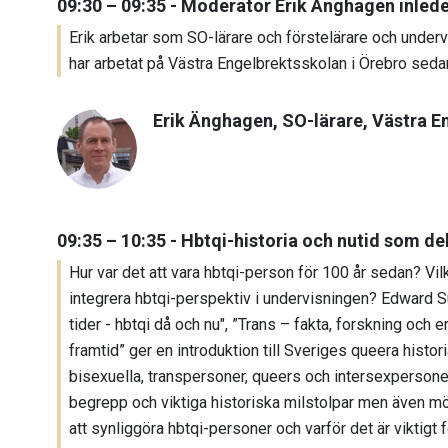
09:30 – 09:35 - Moderator Erik Änghagen inled
Erik arbetar som SO-lärare och förstelärare och underv
har arbetat på Västra Engelbrektsskolan i Örebro seda
Erik Änghagen, SO-lärare, Västra E
09:35 – 10:35 - Hbtqi-historia och nutid som de
Hur var det att vara hbtqi-person för 100 år sedan? Vil
integrera hbtqi-perspektiv i undervisningen? Edward 
tider - hbtqi då och nu", ”Trans – fakta, forskning och e
framtid” ger en introduktion till Sveriges queera histo
bisexuella, transpersoner, queers och intersexpersoner
begrepp och viktiga historiska milstolpar men även mö
att synliggöra hbtqi-personer och varför det är viktigt f