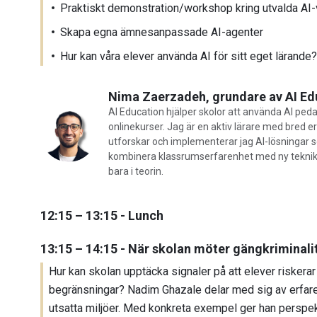
Praktiskt demonstration/workshop kring utvalda AI-v
Skapa egna ämnesanpassade AI-agenter
Hur kan våra elever använda AI för sitt eget lärande?
Nima Zaerzadeh, grundare av AI Ed
AI Education hjälper skolor att använda AI pe
onlinekurser. Jag är en aktiv lärare med bred 
utforskar och implementerar jag AI-lösningar s
kombinera klassrumserfarenhet med ny teknik hi
bara i teorin.
12:15 – 13:15 - Lunch
13:15 – 14:15 - När skolan möter gängkriminalit
Hur kan skolan upptäcka signaler på att elever riskerar 
begränsningar? Nadim Ghazale delar med sig av erfare
utsatta miljöer. Med konkreta exempel ger han perspekti