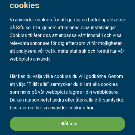
Prenumerera
cookies
Vi använder cookies för att ge dig en bättre upplevelse
på Sifu.se, bl.a. genom att minnas dina inställningar.
Cookies tillåter oss att anpassa vårt innehåll och visa
relevanta annonser för dig eftersom vi får möjligheten
att analysera vår trafik, mäta statistik och förstå hur vår
webbplats används.
Här kan du välja vilka cookies du vill godkänna. Genom
att välja ”Tillåt alla” samtycker du till att alla cookies
SIFU är ett av Sveriges ledande utbildningsföretag. Med hundratals kurser
och konferenser bidrar vi årligen till tusentals personers
som finns på vår webbplats lagras i din webbläsare.
kompetensutveckling.
Du kan närsomhelst ändra eller återkalla ditt samtycke.
En bra utbildning håller vad den lovar - vi har
Läs mer om hur vi använder cookies
98% nöjda kunder
här
.
. Hos oss
kan du välja mellan
företagsanpassade
kurser
,
konferenser samt interaktiva
Tillåt alla
onlineutbildningar, distanskurser, certifierings- och diplomkurser
. Vi ger
dig värdefulla kunskaper och erfarenheter så att du och din organisation