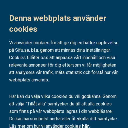
Håll dig uppdaterad på det senaste i vårt nyhetsbrev
Denna webbplats använder
Prenumerera
cookies
Vi använder cookies för att ge dig en bättre upplevelse
på Sifu.se, bl.a. genom att minnas dina inställningar.
Cookies tillåter oss att anpassa vårt innehåll och visa
relevanta annonser för dig eftersom vi får möjligheten
att analysera vår trafik, mäta statistik och förstå hur vår
webbplats används.
Här kan du välja vilka cookies du vill godkänna. Genom
att välja ”Tillåt alla” samtycker du till att alla cookies
SIFU är ett av Sveriges ledande utbildningsföretag. Med hundratals kurser
och konferenser bidrar vi årligen till tusentals personers
som finns på vår webbplats lagras i din webbläsare.
kompetensutveckling.
Du kan närsomhelst ändra eller återkalla ditt samtycke.
En bra utbildning håller vad den lovar - vi har
Läs mer om hur vi använder cookies
98% nöjda kunder
här
.
. Hos oss