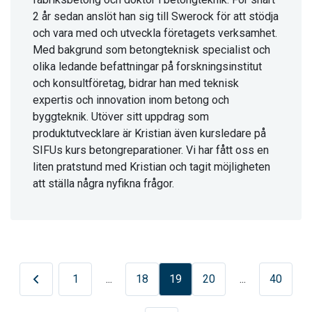
2 år sedan anslöt han sig till Swerock för att stödja
och vara med och utveckla företagets verksamhet.
Med bakgrund som betongteknisk specialist och
olika ledande befattningar på forskningsinstitut
och konsultföretag, bidrar han med teknisk
expertis och innovation inom betong och
byggteknik. Utöver sitt uppdrag som
produktutvecklare är Kristian även kursledare på
SIFUs kurs betongreparationer. Vi har fått oss en
liten pratstund med Kristian och tagit möjligheten
att ställa några nyfikna frågor.
de sida
1
18
19
20
40